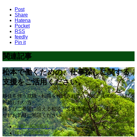
Post
Share
Hatena
Pocket
RSS
feedly
Pin it
関連記事
松本で働くための、仕事探しに関する
支援をご活用ください。
移住を伴う就職・転職を検討されている方、具体的に活動を
開始したい方、
様々なご希望に沿える相談、支援機関がございます。
ぜひお気軽に相談ください。
仕事の相談窓口
移住交流推進室