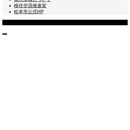
移住交流推進室
松本市公式HP
Copyright © まつもと暮らし <仕事編> All Rights Reserved.