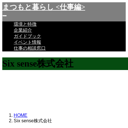
まつもと暮らし <仕事編>
環境と特徴
企業紹介
ガイドブック
イベント情報
仕事の相談窓口
Six sense株式会社
地域と一緒に成長する 地域のモノ・
コトを発信していく
HOME
Six sense株式会社