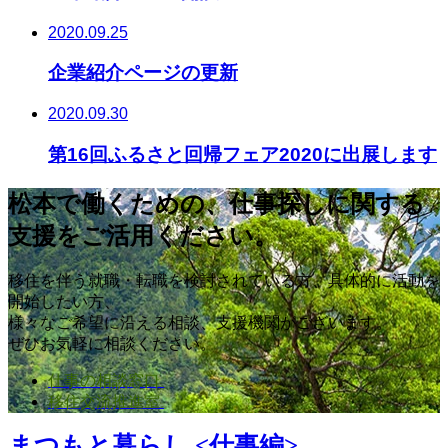
2020.09.25
企業紹介ページの更新
2020.09.30
第16回ふるさと回帰フェア2020に出展します
松本で働くための、仕事探しに関する
支援をご活用ください。
移住を伴う就職・転職を検討されている方、具体的に活動を
開始したい方、
様々なご希望に沿える相談、支援機関がございます。
ぜひお気軽に相談ください。
仕事の相談窓口
移住交流推進室
まつもと暮らし <仕事編>