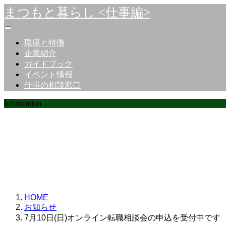
まつもと暮らし <仕事編>
環境と特徴
企業紹介
ガイドブック
イベント情報
仕事の相談窓口
Information
お知らせ
HOME
お知らせ
7月10日(日)オンライン転職相談会の申込を受付中です