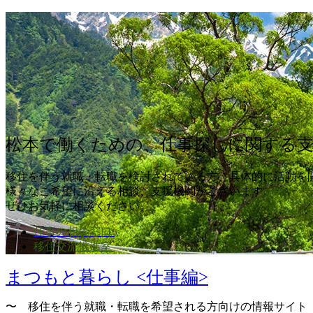
松本で働くための、仕事探しに関する
移住を伴う就職・転職を検討されている方、具体的に活動を
様々なご希望に沿える相談、支援機関がございます。
ぜひお気軽に相談ください。
仕事の相談窓口
移住交流推進室
まつもと暮らし <仕事編>
〜 移住を伴う就職・転職を希望される方向けの情報サイト