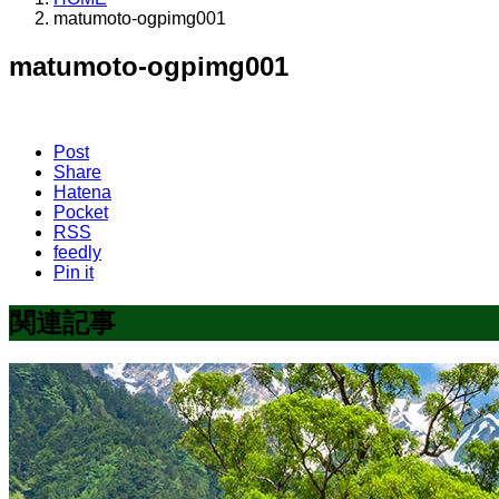
matumoto-ogpimg001
matumoto-ogpimg001
Post
Share
Hatena
Pocket
RSS
feedly
Pin it
関連記事