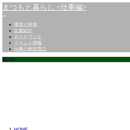
まつもと暮らし <仕事編>
環境と特徴
企業紹介
ガイドブック
イベント情報
仕事の相談窓口
BLOG
ここに説明を入力しま
ここに説明を入力しま
HOME