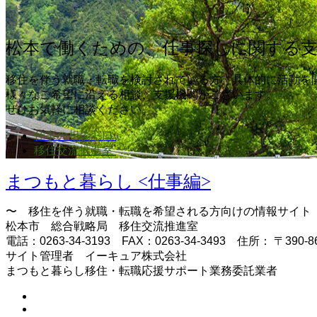
松本で働くための、仕事探しに関する
移住を伴う就職・転職を検討されている方、具体的に活動を
様々なご希望に沿える相談、支援機関がございます。
ぜひお気軽に相談ください。
仕事の相談窓口
移住交流推進室
まつもと暮らし <仕事編>
〜 移住を伴う就職・転職を希望される方向けの情報サイト
松本市 総合戦略局 移住交流推進室
電話：0263-34-3193 FAX：0263-34-3493 住所： 
サイト管理者 イーキュア株式会社
まつもと暮らし移住・転職応援サポート業務委託業者