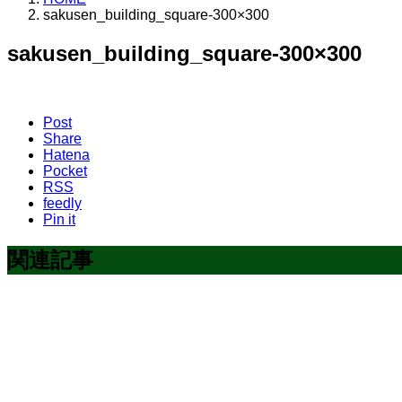
sakusen_building_square-300×300
sakusen_building_square-300×300
Post
Share
Hatena
Pocket
RSS
feedly
Pin it
関連記事