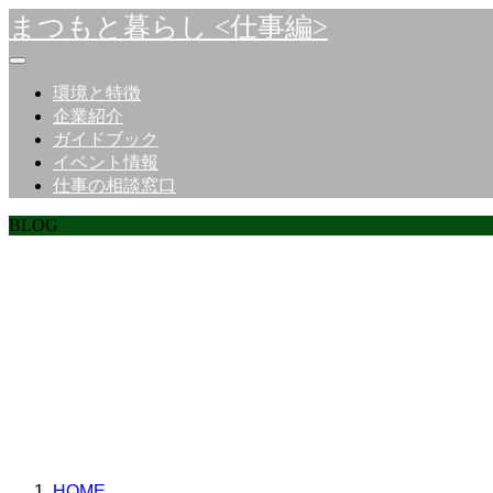
まつもと暮らし <仕事編>
環境と特徴
企業紹介
ガイドブック
イベント情報
仕事の相談窓口
BLOG
ここに説明を入力しま
ここに説明を入力しま
HOME